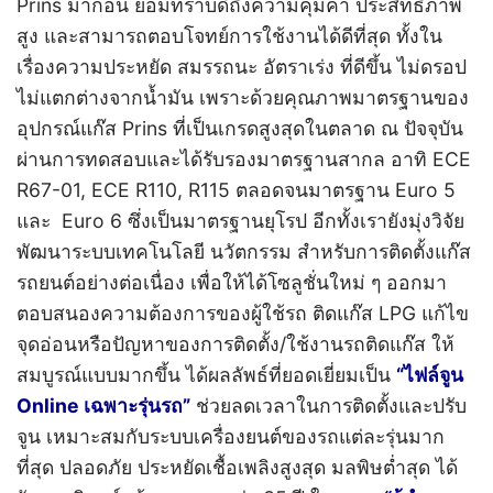
Prins มาก่อน ย่อมทราบดีถึงความคุ้มค่า ประสิทธิภาพ
สูง และสามารถตอบโจทย์การใช้งานได้ดีที่สุด ทั้งใน
เรื่องความประหยัด สมรรถนะ อัตราเร่ง ที่ดีขึ้น ไม่ดรอป
ไม่แตกต่างจากน้ำมัน เพราะด้วยคุณภาพมาตรฐานของ
อุปกรณ์แก๊ส Prins ที่เป็นเกรดสูงสุดในตลาด ณ ปัจจุบัน
ผ่านการทดสอบและได้รับรองมาตรฐานสากล อาทิ ECE
R67-01, ECE R110, R115 ตลอดจนมาตรฐาน Euro 5
และ Euro 6 ซึ่งเป็นมาตรฐานยุโรป อีกทั้งเรายังมุ่งวิจัย
พัฒนาระบบเทคโนโลยี นวัตกรรม สำหรับการติดตั้งแก๊ส
รถยนต์อย่างต่อเนื่อง เพื่อให้ได้โซลูชั่นใหม่ ๆ ออกมา
ตอบสนองความต้องการของผู้ใช้รถ ติดแก๊ส LPG แก้ไข
จุดอ่อนหรือปัญหาของการติดตั้ง/ใช้งานรถติดแก๊ส ให้
สมบูรณ์แบบมากขึ้น ได้ผลลัพธ์ที่ยอดเยี่ยมเป็น
“ไฟล์จูน
Online เฉพาะรุ่นรถ”
ช่วยลดเวลาในการติดตั้งและปรับ
จูน เหมาะสมกับระบบเครื่องยนต์ของรถแต่ละรุ่นมาก
ที่สุด ปลอดภัย ประหยัดเชื้อเพลิงสูงสุด มลพิษต่ำสุด ได้