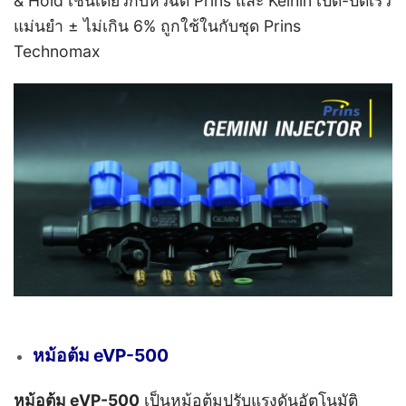
& Hold เช่นเดียวกับหัวฉีด Prins และ Keihin เปิด-ปิดเร็ว
แม่นยำ ± ไม่เกิน 6% ถูกใช้ในกับชุด Prins
Technomax
หม้อต้ม eVP-500
หม้อต้ม eVP-500
เป็น
หม้อต้มปรับแรงดันอัตโนมัติ