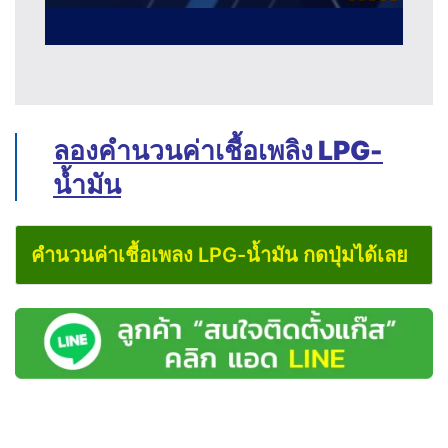
ลองคำนวนค่าเชื้อเพลิง LPG-
น้ำมัน
คำนวนค่าเชื้อเพลง LPG-น้ำมัน กดปุ่มได้เลย