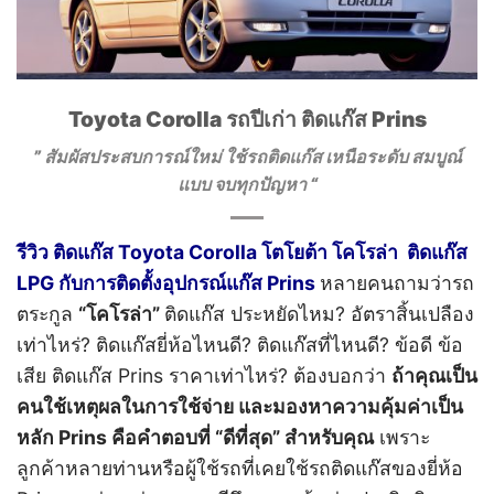
Toyota Corolla รถปีเก่า ติดแก๊ส Prins
” สัมผัสประสบการณ์ใหม่ ใช้รถติดแก๊ส
เหนือระดับ สมบูณ์
แบบ
จบทุกปัญหา “
รีวิว ติดแก๊ส Toyota Corolla โตโยต้า โคโรล่า ติดแก๊ส
LPG กับการติดตั้งอุปกรณ์แก๊ส Prins
หลายคนถามว่ารถ
ตระกูล
“โคโรล่า”
ติดแก๊ส ประหยัดไหม? อัตราสิ้นเปลือง
เท่าไหร่? ติดแก๊สยี่ห้อไหนดี? ติดแก๊สที่ไหนดี? ข้อดี ข้อ
เสีย ติดแก๊ส Prins ราคาเท่าไหร่?
ต้องบอกว่า
ถ้าคุณเป็น
คนใช้เหตุผลในการใช้จ่าย และมองหาความคุ้มค่าเป็น
หลัก Prins คือคำตอบที่ “ดีที่สุด” สำหรับคุณ
เพราะ
ลูกค้าหลายท่านหรือผู้ใช้รถที่เคยใช้รถติดแก๊สของยี่ห้อ