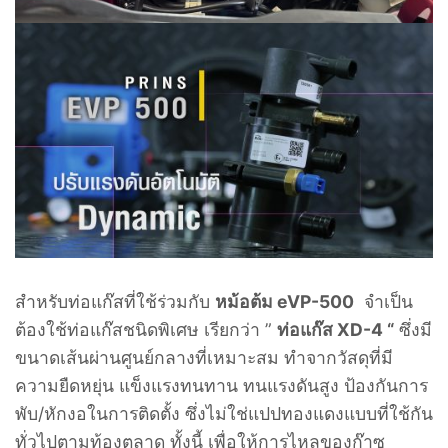
สำหรับท่อแก๊สที่ใช้ร่วมกับ
หม้อต้ม eVP-500
จำเป็น
ต้องใช้ท่อแก๊สชนิดพิเศษ เรียกว่า ”
ท่อแก๊ส XD-4 “
ซึ่งมี
ขนาดเส้นผ่านศูนย์กลางที่เหมาะสม ทำจากวัสดุที่มี
ความยืดหยุ่น แข็งแรงทนทาน ทนแรงดันสูง ป้องกันการ
พับ/หักงอในการติดตั้ง ซึ่งไม่ใช่แปปทองแดงแบบที่ใช้กัน
ทั่วไปตามท้องตลาด
ทั้งนี้ เพื่อให้การไหลของก๊าซ