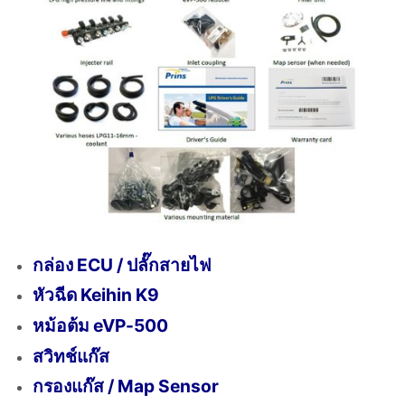
กล่อง ECU / ปลั๊กสายไฟ
หัวฉีด Keihin K9
หม้อต้ม eVP-500
สวิทช์แก๊ส
กรองแก๊ส / Map Sensor